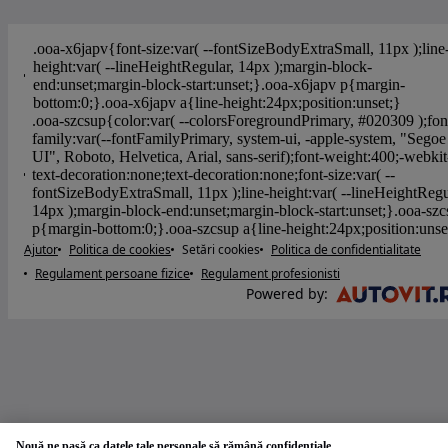
Ajutor
Politica de cookies
Setări cookies
Politica de confidentialitate
Regulament persoane fizice
Regulament profesionisti
Powered by
:
Nouă ne pasă ca datele tale personale să rămână confidențiale